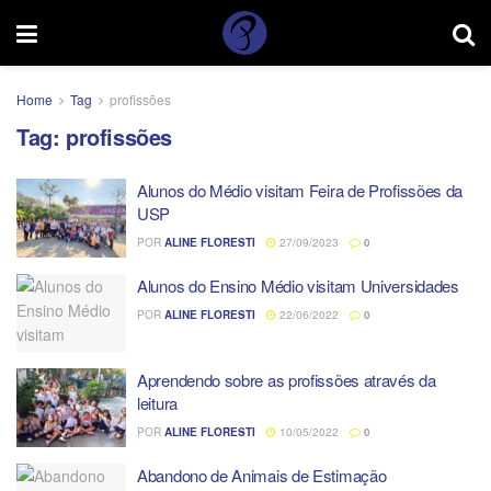
Home
Tag
profissões
Tag:
profissões
Alunos do Médio visitam Feira de Profissões da
USP
POR
ALINE FLORESTI
27/09/2023
0
Alunos do Ensino Médio visitam Universidades
POR
ALINE FLORESTI
22/06/2022
0
Aprendendo sobre as profissões através da
leitura
POR
ALINE FLORESTI
10/05/2022
0
Abandono de Animais de Estimação