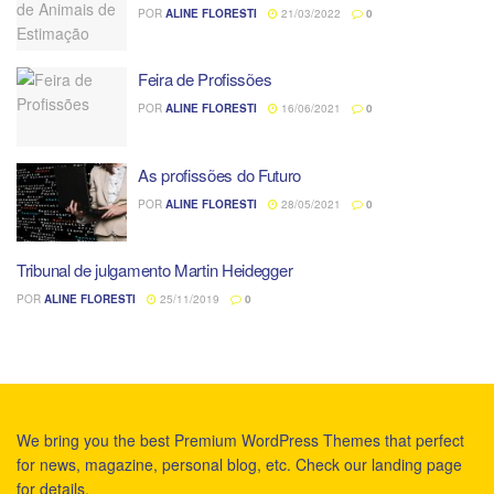
POR
ALINE FLORESTI
21/03/2022
0
Feira de Profissões
POR
ALINE FLORESTI
16/06/2021
0
As profissões do Futuro
POR
ALINE FLORESTI
28/05/2021
0
Tribunal de julgamento Martin Heidegger
POR
ALINE FLORESTI
25/11/2019
0
We bring you the best Premium WordPress Themes that perfect
for news, magazine, personal blog, etc. Check our landing page
for details.