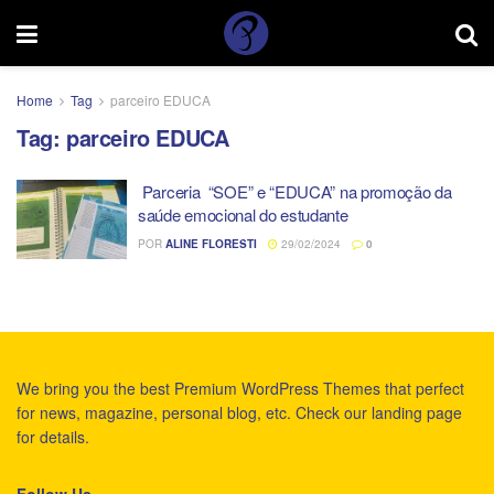
Home
Tag
parceiro EDUCA
Tag:
parceiro EDUCA
Parceria “SOE” e “EDUCA” na promoção da
saúde emocional do estudante
POR
ALINE FLORESTI
29/02/2024
0
We bring you the best Premium WordPress Themes that perfect
for news, magazine, personal blog, etc. Check our landing page
for details.
Follow Us