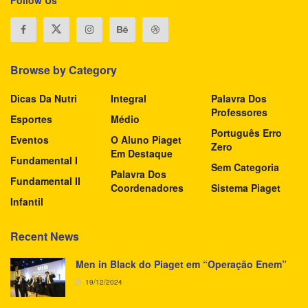
Browse by Category
Dicas Da Nutri
Integral
Palavra Dos
Professores
Esportes
Médio
Português Erro
Eventos
O Aluno Piaget
Zero
Em Destaque
Fundamental I
Sem Categoria
Palavra Dos
Fundamental II
Coordenadores
Sistema Piaget
Infantil
Recent News
Men in Black do Piaget em “Operação Enem”
19/12/2024