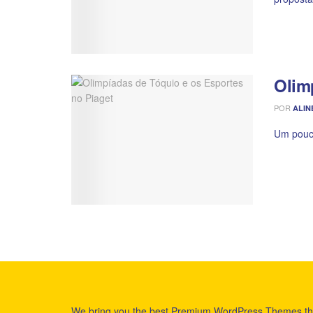
Olim
POR
ALIN
Um pouco
We bring you the best Premium WordPress Themes th