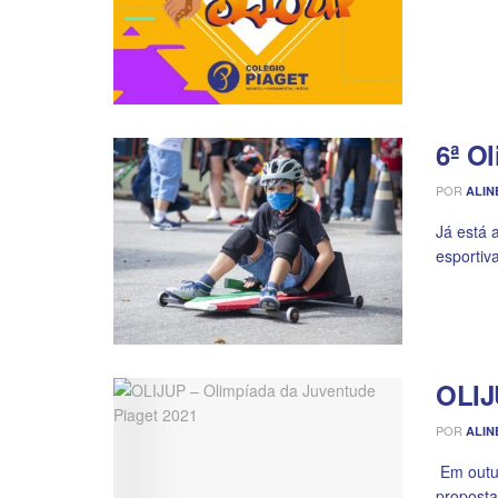
6ª O
POR
ALIN
Já está 
esportiva,
OLIJ
POR
ALIN
Em outub
proposta 