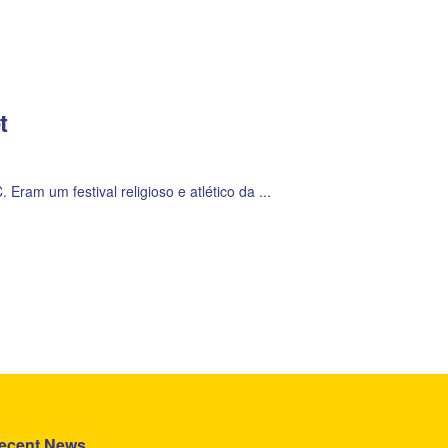
t
ram um festival religioso e atlético da ...
ecent News