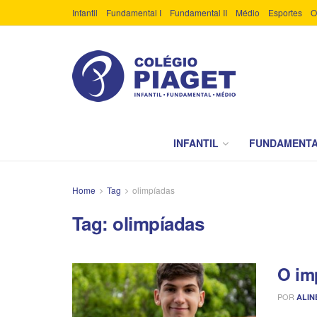
Infantil
Fundamental I
Fundamental II
Médio
Esportes
O
INFANTIL
FUNDAMENTA
Home
Tag
olimpíadas
Tag:
olimpíadas
O im
POR
ALIN