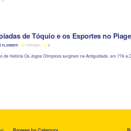
píadas de Tóquio e os Esportes no Piage
17/07/2021
E FLORESTI
0
 de história Os Jogos Olímpicos surgiram na Antiguidade, em 776 a.C. E
Browse by Category
R
at