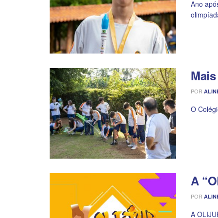
Ano após
olimpíada
Mais
POR
ALIN
O Colégi
A “O
POR
ALIN
A OLIJUP