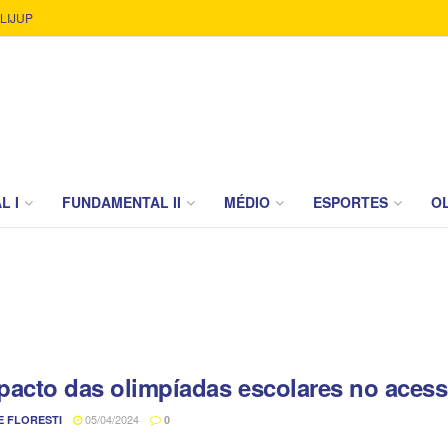
LIJUP
L I
FUNDAMENTAL II
MÉDIO
ESPORTES
OL
pacto das olimpíadas escolares no acess
05/04/2024
E FLORESTI
0