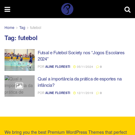
Home
Tag
futebol
Tag:
futebol
Futsal e Futebol Society nos “Jogos Escolares
2024”
POR
ALINE FLORESTI
05/11/2024
0
Qual a importância da prática de esportes na
infância?
POR
ALINE FLORESTI
12/11/2019
0
We bring you the best Premium WordPress Themes that perfect