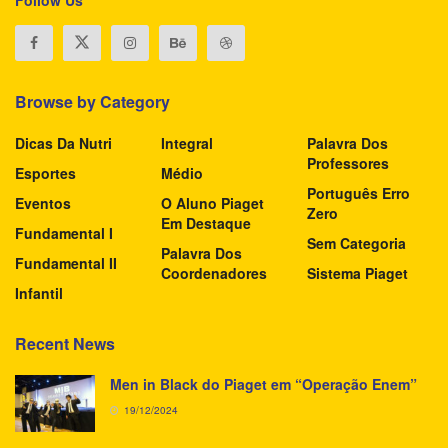
Browse by Category
Dicas Da Nutri
Integral
Palavra Dos
Professores
Esportes
Médio
Português Erro
Eventos
O Aluno Piaget
Zero
Em Destaque
Fundamental I
Sem Categoria
Palavra Dos
Fundamental II
Coordenadores
Sistema Piaget
Infantil
Recent News
Men in Black do Piaget em “Operação Enem”
19/12/2024