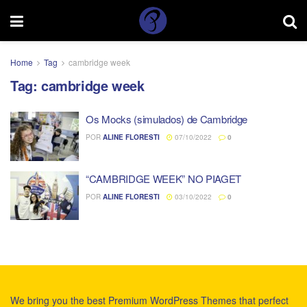
Home
Tag
cambridge week
Tag:
cambridge week
Os Mocks (simulados) de Cambridge
POR
ALINE FLORESTI
07/10/2022
0
“CAMBRIDGE WEEK” NO PIAGET
POR
ALINE FLORESTI
03/10/2022
0
We bring you the best Premium WordPress Themes that perfect