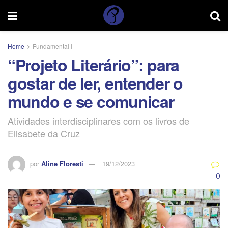
Home
Fundamental I
“Projeto Literário”: para
gostar de ler, entender o
mundo e se comunicar
Atividades interdisciplinares com os livros de
Elisabete da Cruz
por
Aline Floresti
19/12/2023
0