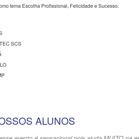
como tema Escolha Profissional, Felicidade e Sucesso.
S
ATEC SCS
Á
ILO
MP
OSSOS ALUNOS
 desse evento é sensacional pois ajuda MUITO na es