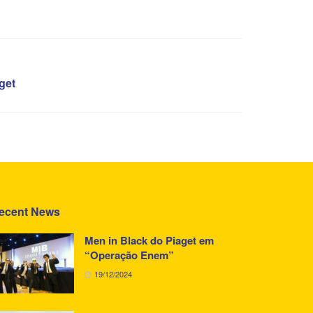
get
ecent News
Men in Black do Piaget em
“Operação Enem”
19/12/2024