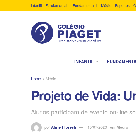
Infantil
Fundamental I
Fundamental II
Médio
Esportes
O
INFANTIL
FUNDAMENTA
Home
Médio
Projeto de Vida: U
Alunos participam de evento on-line sob
por
Aline Floresti
15/07/2020
em
Médio