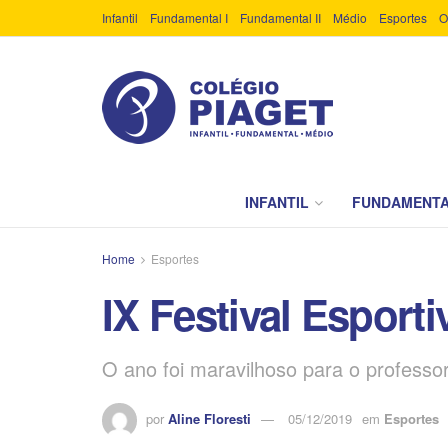
Infantil
Fundamental I
Fundamental II
Médio
Esportes
O
INFANTIL
FUNDAMENTA
Home
Esportes
IX Festival Esporti
O ano foi maravilhoso para o professor
por
Aline Floresti
05/12/2019
em
Esportes