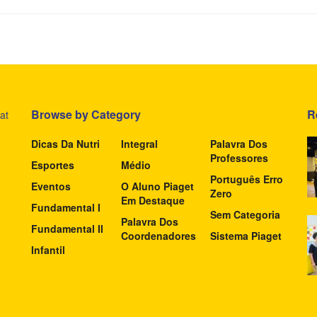
Browse by Category
R
at
Dicas Da Nutri
Integral
Palavra Dos
Professores
Esportes
Médio
Português Erro
Eventos
O Aluno Piaget
Zero
Em Destaque
Fundamental I
Sem Categoria
Palavra Dos
Fundamental II
Coordenadores
Sistema Piaget
Infantil