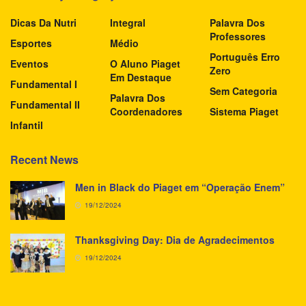
Dicas Da Nutri
Integral
Palavra Dos
Professores
Esportes
Médio
Português Erro
Eventos
O Aluno Piaget
Zero
Em Destaque
Fundamental I
Sem Categoria
Palavra Dos
Fundamental II
Coordenadores
Sistema Piaget
Infantil
Recent News
Men in Black do Piaget em “Operação Enem”
19/12/2024
Thanksgiving Day: Dia de Agradecimentos
19/12/2024