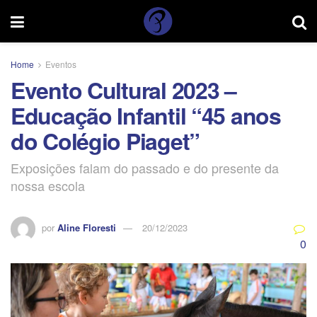
Home
Eventos
Evento Cultural 2023 –
Educação Infantil “45 anos
do Colégio Piaget”
Exposições falam do passado e do presente da
nossa escola
por
Aline Floresti
20/12/2023
0