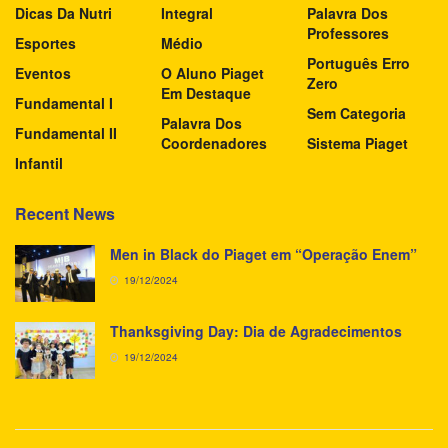
Dicas Da Nutri
Integral
Palavra Dos
Professores
Esportes
Médio
Português Erro
Eventos
O Aluno Piaget
Zero
Em Destaque
Fundamental I
Sem Categoria
Palavra Dos
Fundamental II
Coordenadores
Sistema Piaget
Infantil
Recent News
Men in Black do Piaget em “Operação Enem”
19/12/2024
Thanksgiving Day: Dia de Agradecimentos
19/12/2024