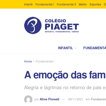
Infantil
Fundamental I
Fundamental II
Médio
Esportes
O
INFANTIL
FUNDAMENTA
Home
Fundamental I
A emoção das famíl
Alegria e lágrimas no retorno de pais 
por
Aline Floresti
08/11/2021
em
Fundament