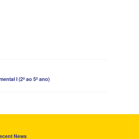
ental I (2º ao 5º ano)
ecent News