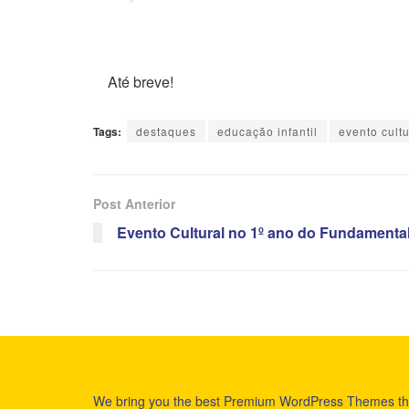
Até breve!
Tags:
destaques
educação infantil
evento cultu
Post Anterior
Evento Cultural no 1º ano do Fundamenta
We bring you the best Premium WordPress Themes th