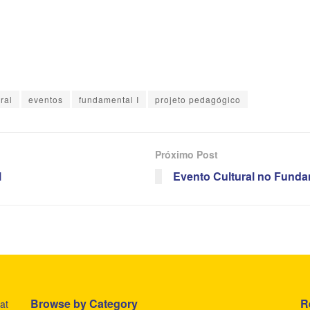
ral
eventos
fundamental I
projeto pedagógico
Próximo Post
l
Evento Cultural no Fundam
Browse by Category
R
at