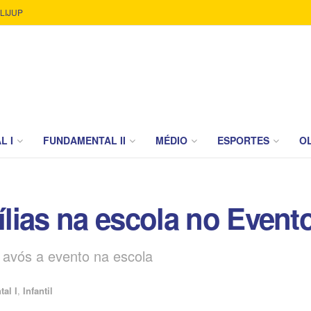
LIJUP
L I
FUNDAMENTAL II
MÉDIO
ESPORTES
OL
ias na escola no Evento
e avós a evento na escola
al I
,
Infantil