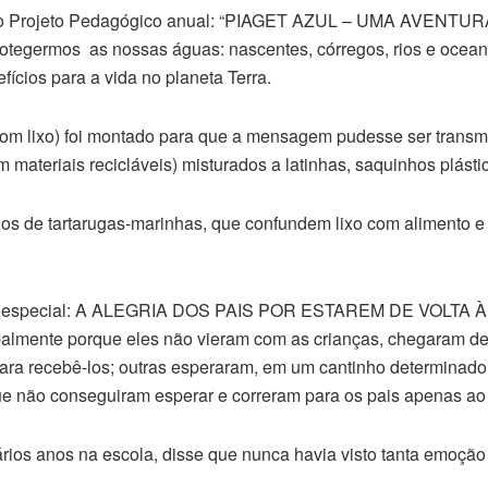
osso Projeto Pedagógico anual: “PIAGET AZUL – UMA AVENTU
rotegermos as nossas águas: nascentes, córregos, rios e ocean
ios para a vida no planeta Terra.
 lixo) foi montado para que a mensagem pudesse ser transmi
m materiais recicláveis) misturados a latinhas, saquinhos plásti
ados de tartarugas-marinhas, que confundem lixo com alimento e
em especial: A ALEGRIA DOS PAIS POR ESTAREM DE VOLTA À 
palmente porque eles não vieram com as crianças, chegaram de
ara recebê-los; outras esperaram, em um cantinho determinado
e não conseguiram esperar e correram para os pais apenas ao a
vários anos na escola, disse que nunca havia visto tanta emoção